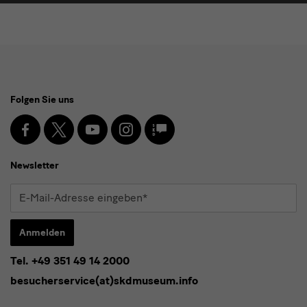
Social
Folgen Sie uns
Media
und
Facebook
X
Youtube
Instagram
SKD
Blog
Newsletter
Newsletter
E-
Mail-
Adresse
Anmelden
eingeben*
Tel. +49 351 49 14 2000
* Pflichtfeld
besucherservice(at)skdmuseum.info
Ich stimme der
Datenschutzerklärung
zu.*